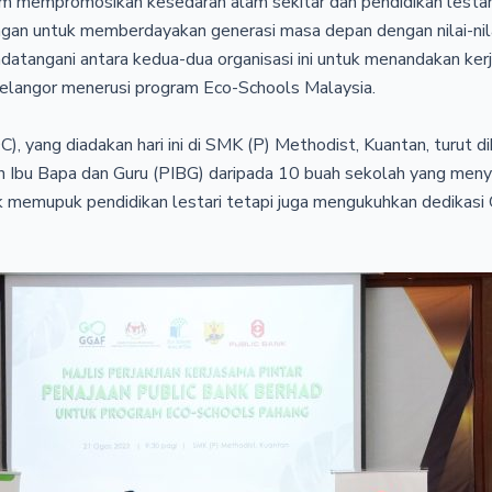
promosikan kesedaran alam sekitar dan pendidikan lestari,
gan untuk memberdayakan generasi masa depan dengan nilai-nila
angani antara kedua-dua organisasi ini untuk menandakan kerj
Selangor menerusi program Eco-Schools Malaysia.
 yang diadakan hari ini di SMK (P) Methodist, Kuantan, turut dih
Ibu Bapa dan Guru (PIBG) daripada 10 buah sekolah yang menyert
memupuk pendidikan lestari tetapi juga mengukuhkan dedikas