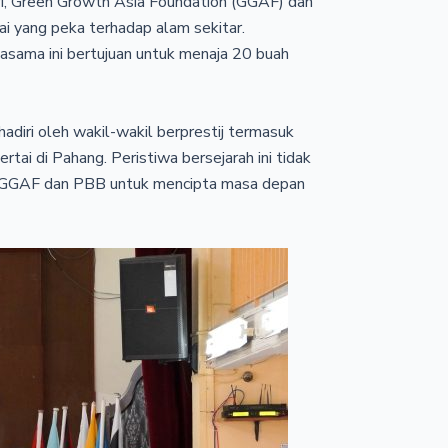
 Green Growth Asia Foundation (GGAF) dan
i yang peka terhadap alam sekitar.
asama ini bertujuan untuk menaja 20 buah
adiri oleh wakil-wakil berprestij termasuk
ai di Pahang. Peristiwa bersejarah ini tidak
i GGAF dan PBB untuk mencipta masa depan