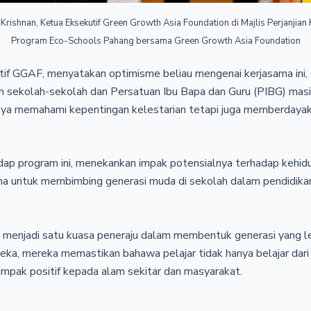
hnan, Ketua Eksekutif Green Growth Asia Foundation di Majlis Perjanjian 
Program Eco-Schools Pahang bersama Green Growth Asia Foundation
if GGAF, menyatakan optimisme beliau mengenai kerjasama ini, d
n sekolah-sekolah dan Persatuan Ibu Bapa dan Guru (PIBG) ma
nya memahami kepentingan kelestarian tetapi juga memberdayak
ap program ini, menekankan impak potensialnya terhadap kehidup
 untuk membimbing generasi muda di sekolah dalam pendidikan
menjadi satu kuasa peneraju dalam membentuk generasi yang leb
ka, mereka memastikan bahawa pelajar tidak hanya belajar dari
pak positif kepada alam sekitar dan masyarakat.