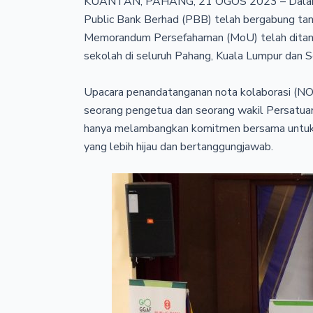
KUANTAN, PAHANG, 21 OGOS 2023 – Dalam mem
Public Bank Berhad (PBB) telah bergabung tan
Memorandum Persefahaman (MoU) telah ditandat
sekolah di seluruh Pahang, Kuala Lumpur dan 
Upacara penandatanganan nota kolaborasi (NOC),
seorang pengetua dan seorang wakil Persatuan 
hanya melambangkan komitmen bersama untuk 
yang lebih hijau dan bertanggungjawab.