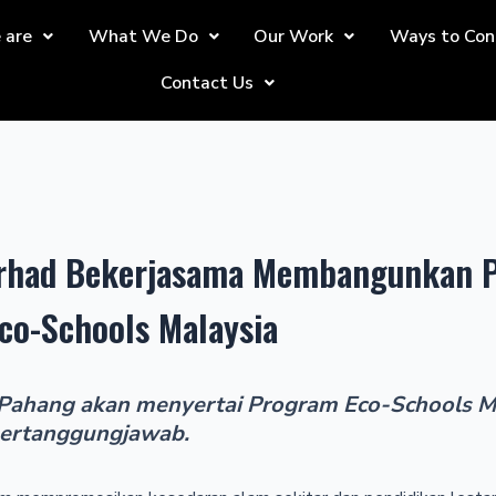
 are
What We Do
Our Work
Ways to Con
Contact Us
erhad Bekerjasama Membangunkan 
Eco-Schools Malaysia
Pahang akan menyertai Program Eco-Schools Mal
ertanggungjawab.