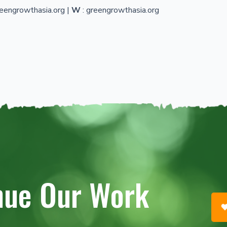
eengrowthasia.org |
W
: greengrowthasia.org
nue Our Work