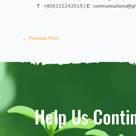
T
: +(60)122242015 |
E
: communications@gr
←
Previous Post
Help Us Conti