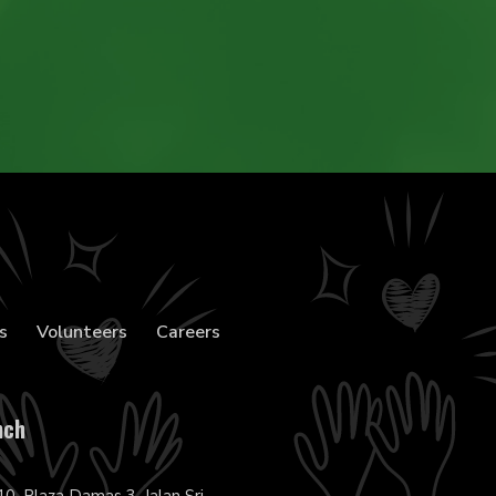
s
Volunteers
Careers
nch