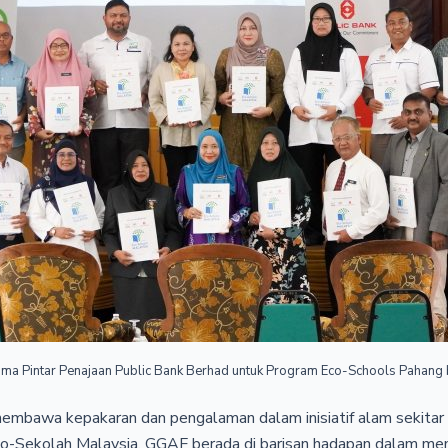
ama Pintar Penajaan Public Bank Berhad untuk Program Eco-Schools Pahang
embawa kepakaran dan pengalaman dalam inisiatif alam sekitar 
o-Sekolah Malaysia, GGAF berada di barisan hadapan dalam me